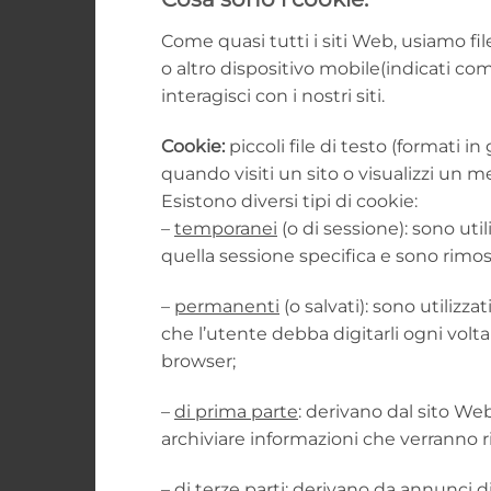
Come quasi tutti i siti Web, usiamo fil
o altro dispositivo mobile(indicati co
interagisci con i nostri siti.
Cookie:
piccoli file di testo (formati 
quando visiti un sito o visualizzi un 
Esistono diversi tipi di cookie:
–
temporanei
(o di sessione): sono uti
quella sessione specifica e sono rimos
–
permanenti
(o salvati): sono utilizz
che l’utente debba digitarli ogni vol
browser;
–
di prima parte
: derivano dal sito We
archiviare informazioni che verranno riu
–
di terze parti
: derivano da annunci di