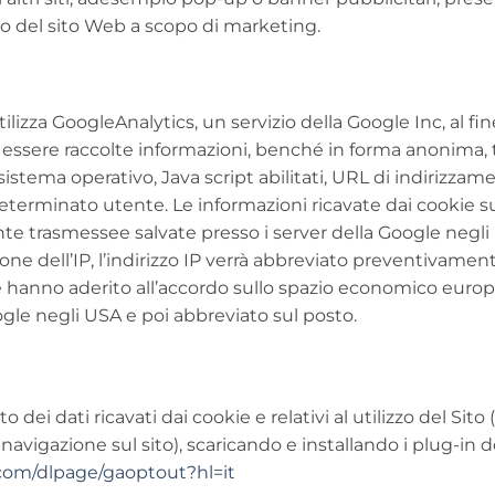
zzo del sito Web a scopo di marketing.
utilizza GoogleAnalytics, un servizio della Google Inc, al f
no essere raccolte informazioni, benché in forma anonima, tra
l sistema operativo, Java script abilitati, URL di indirizza
terminato utente. Le informazioni ricavate dai cookie sull
nte trasmessee salvate presso i server della Google negli 
one dell’IP, l’indirizzo IP verrà abbreviato preventivament
e hanno aderito all’accordo sullo spazio economico europeo
oogle negli USA e poi abbreviato sul posto.
 dei dati ricavati dai cookie e relativi al utilizzo del Sit
navigazione sul sito), scaricando e installando i plug-in d
.com/dlpage/gaoptout?hl=it