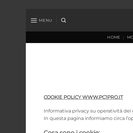
Salta
ai
MENU
contenuti
HOME
MO
COOKIE POLICY WWW.PC1PRO.IT
Informativa privacy su operatività dei 
In questa pagina informiamo circa l’o
Cosa sono i cookie: