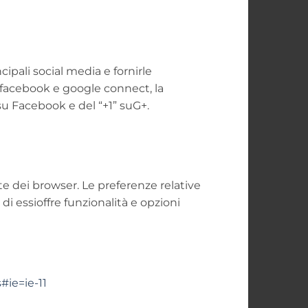
cipali social media e fornirle
te facebook e google connect, la
 su Facebook e del “+1” suG+.
te dei browser. Le preferenze relative
 essioffre funzionalità e opzioni
#ie=ie-11