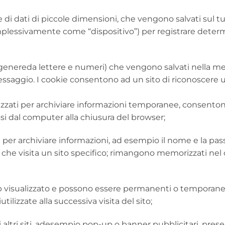
e di dati di piccole dimensioni, che vengono salvati sul t
mplessivamente come “dispositivo”) per registrare determ
in genereda lettere e numeri) che vengono salvati nella m
messaggio. I cookie consentono ad un sito di riconoscere u
lizzati per archiviare informazioni temporanee, consenton
si dal computer alla chiusura del browser;
ati per archiviare informazioni, ad esempio il nome e la p
ta che visita un sito specifico; rimangono memorizzati ne
b visualizzato e possono essere permanenti o temporanei;
tilizzate alla successiva visita del sito;
 altri siti, adesempio pop-up o banner pubblicitari, pres