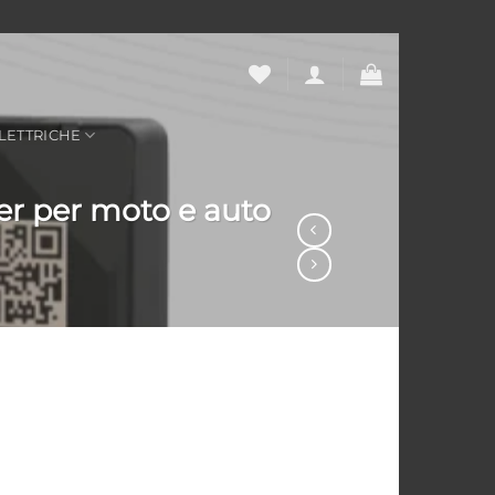
LETTRICHE
er per moto e auto
i piccole dimensioni per per moto e auto elettriche quantità
ative: