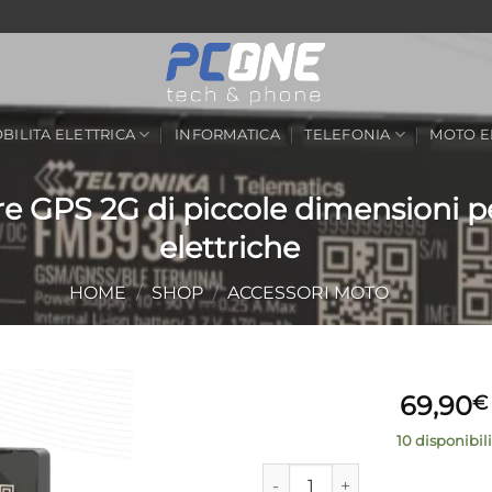
BILITA ELETTRICA
INFORMATICA
TELEFONIA
MOTO E
e GPS 2G di piccole dimensioni p
elettriche
HOME
/
SHOP
/
ACCESSORI MOTO
69,90
€
10 disponibili
Aggiungi
alla lista
FMB930 Localizzatore GPS 2G d
Altern
dei