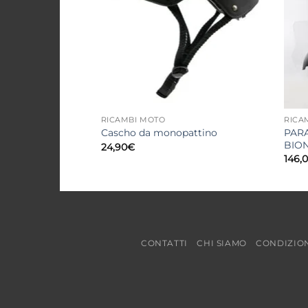
RICAMBI MOTO
RICA
PAR
Cascho da monopattino
BION
24,90
€
146,
CONTATTI
CHI SIAMO
CONDIZION