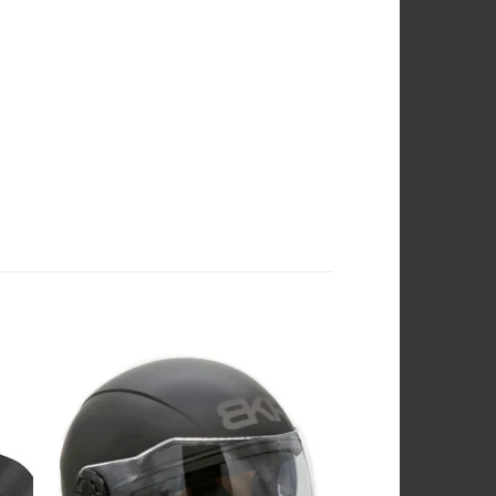
ngi
Aggiungi
sta
alla lista
dei
ri
desideri