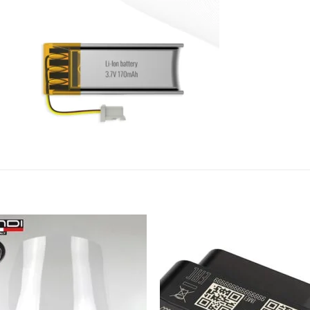
Aggiungi
Aggiu
alla lista
alla li
dei
dei
desideri
deside