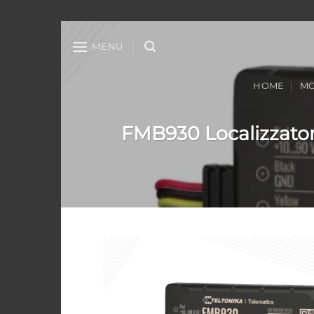
Salta
ai
MENU
contenuti
HOME
MO
FMB930 Localizzator