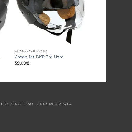
ACCESSORI MOTO
e
Casco Jet BKR Tre Nero
59,00
€
ITTO DI RECESSO
AREA RISERVATA