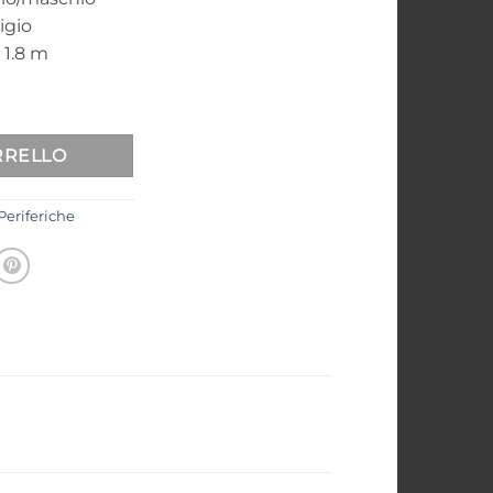
igio
 1.8 m
ità
ative:
RRELLO
Periferiche