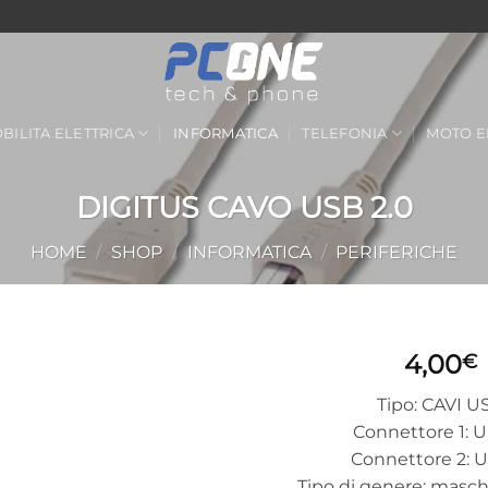
BILITA ELETTRICA
INFORMATICA
TELEFONIA
MOTO E
DIGITUS CAVO USB 2.0
HOME
/
SHOP
/
INFORMATICA
/
PERIFERICHE
4,00
€
Aggiungi
Tipo: CAVI U
alla lista
Connettore 1: 
dei
Connettore 2: 
desideri
Tipo di genere: masc