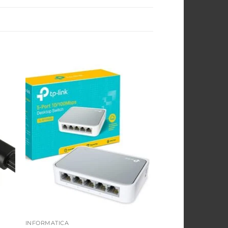
ngi
Aggiungi
sta
alla lista
dei
ri
desideri
INFORMATICA