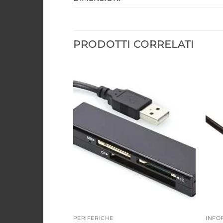
PRODOTTI CORRELATI
Aggiungi
Aggiungi
alla lista
alla lista
dei
dei
desideri
desideri
PERIFERICHE
INFO