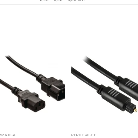
Aggiungi
Aggiu
alla lista
alla li
dei
dei
desideri
deside
RMATICA
PERIFERICHE