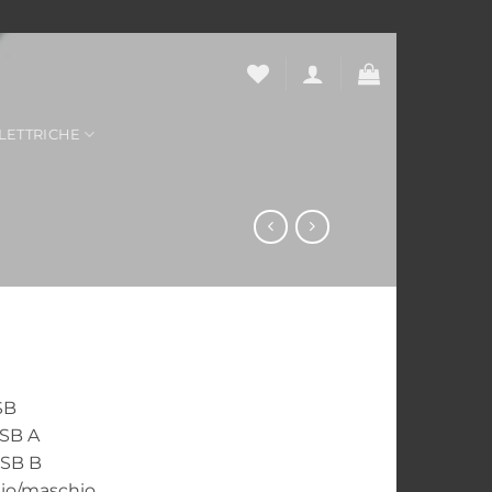
LETTRICHE
SB
USB A
USB B
hio/maschio