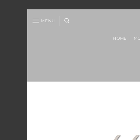
Salta
ai
MENU
contenuti
HOME
MO