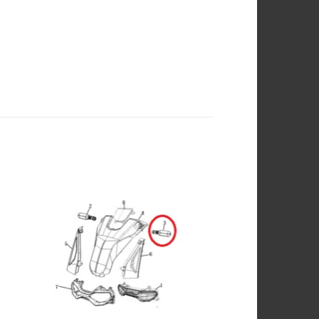
ngi
Aggiungi
sta
alla lista
dei
ri
desideri