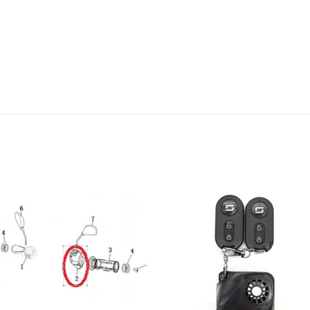
Aggiungi
Aggiu
alla lista
alla li
dei
dei
desideri
deside