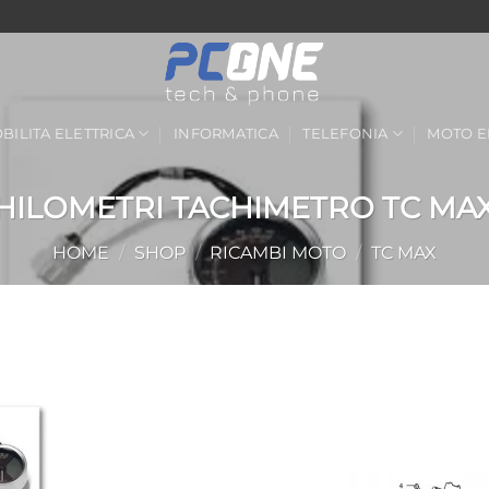
BILITA ELETTRICA
INFORMATICA
TELEFONIA
MOTO E
ILOMETRI TACHIMETRO TC MAX
HOME
/
SHOP
/
RICAMBI MOTO
/
TC MAX
Aggiungi
alla lista
dei
desideri