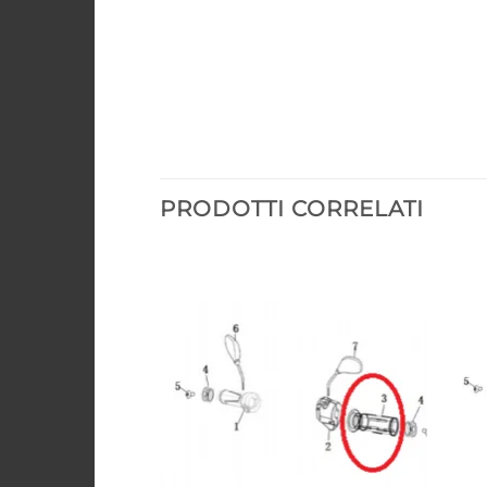
PRODOTTI CORRELATI
Aggiungi
Aggiungi
alla lista
alla lista
dei
dei
desideri
desideri
riginale Super
d. 35300-TBG-A00