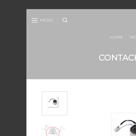
Salta
ai
MENU
contenuti
HOME
MO
CONTACH