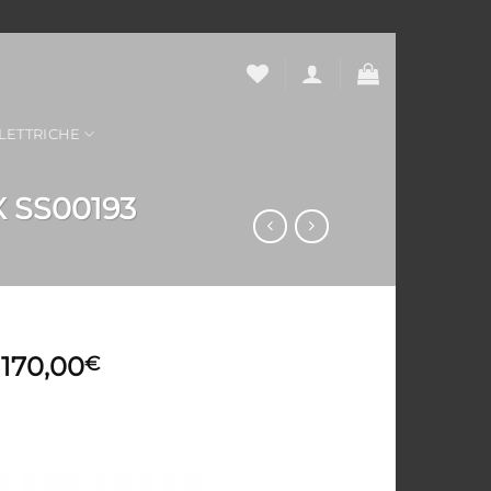
LETTRICHE
 SS00193
170,00
€