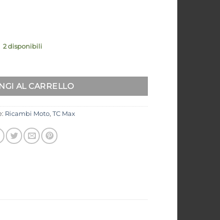
2 disponibili
O TC MAX SS00193 quantità
Alternative:
NGI AL CARRELLO
e:
Ricambi Moto
,
TC Max