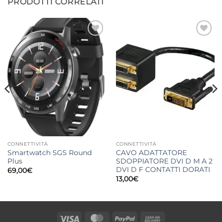
PRODOTTI CORRELATI
Aggiungi
Aggiungi
alla lista
alla lista
dei
dei
desideri
desideri
CONNETTIVITÀ
CONNETTIVITÀ
Smartwatch SGS Round
CAVO ADATTATORE
Plus
SDOPPIATORE DVI D M A 2
DVI D F CONTATTI DORATI
69,00
€
13,00
€
Visa
MasterCard
PayPal
Cash